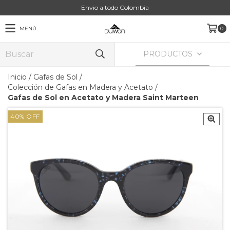
Envio a todo Colombia
MENÚ
0
PRODUCTOS
Inicio
/
Gafas de Sol
/
Colección de Gafas en Madera y Acetato
/
Gafas de Sol en Acetato y Madera Saint Marteen
40
%
OFF