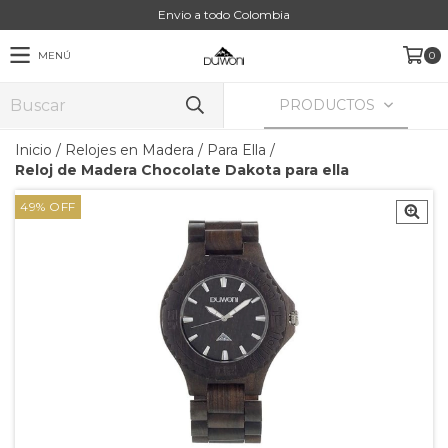
Envio a todo Colombia
MENÚ
0
PRODUCTOS
Inicio
/
Relojes en Madera
/
Para Ella
/
Reloj de Madera Chocolate Dakota para ella
49
%
OFF