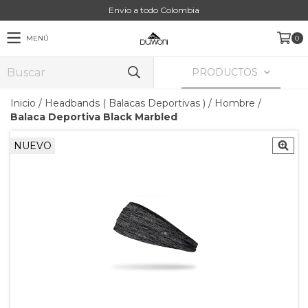
Envio a todo Colombia
MENÚ
0
PRODUCTOS
Inicio
/
Headbands ( Balacas Deportivas )
/
Hombre
/
Balaca Deportiva Black Marbled
NUEVO