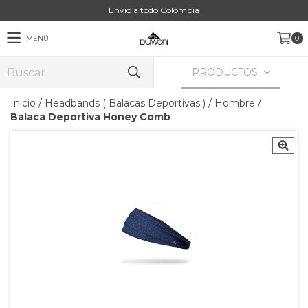
Envio a todo Colombia
MENÚ
0
PRODUCTOS
Inicio
/
Headbands ( Balacas Deportivas )
/
Hombre
/
Balaca Deportiva Honey Comb