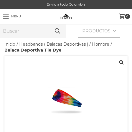
Envio a todo Colombia
MENÚ
0
PRODUCTOS
Inicio
/
Headbands ( Balacas Deportivas )
/
Hombre
/
Balaca Deportiva Tie Dye